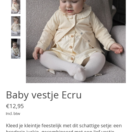
Baby vestje Ecru
€12,95
Incl. btw
Kleed je kleintje feestelijk met dit schattige setje: een
broderie jurkje, gecombineerd met een lief vestje.