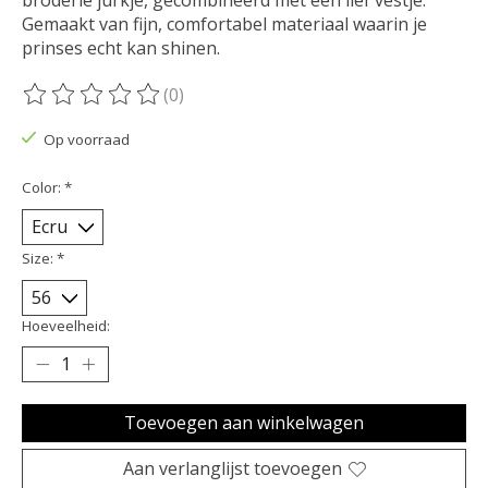
Gemaakt van fijn, comfortabel materiaal waarin je
prinses echt kan shinen.
(0)
De beoordeling van dit product is
0
van de 5
Op voorraad
Color:
*
Size:
*
Hoeveelheid:
Toevoegen aan winkelwagen
Aan verlanglijst toevoegen