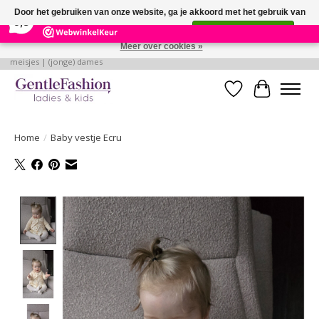
×
255
Reviews
Door het gebruiken van onze website, ga je akkoord met het gebruik van
9,3
cookies om onze website te verbeteren.
Dit bericht verbergen
Meer over cookies »
Betaalbare, verantwoorde en style volle kleding voor baby's | jongens |
meisjes | (jonge) dames
Verlanglijst
Winkelwa
Home
/
Baby vestje Ecru
Product image slideshow Items