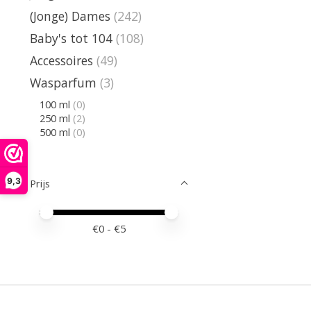
(Jonge) Dames
(242)
Baby's tot 104
(108)
Accessoires
(49)
Wasparfum
(3)
100 ml
(0)
250 ml
(2)
500 ml
(0)
9,3
Prijs
Minimale prijswaarde
Price maximum value
€
0
- €
5