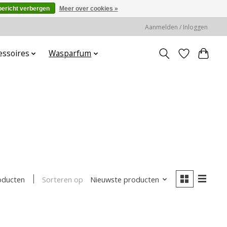
bericht verbergen
Meer over cookies »
Aanmelden / Inloggen
essoires
Wasparfum
Sorteren op
Nieuwste producten
oducten