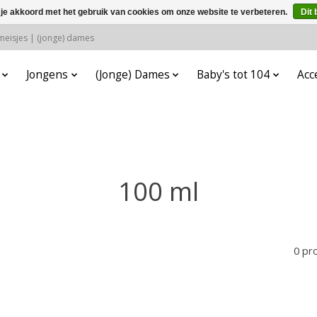
 je akkoord met het gebruik van cookies om onze website te verbeteren.
Dit 
 meisjes | (jonge) dames
Jongens
(Jonge) Dames
Baby's tot 104
Acc
100 ml
0 pr