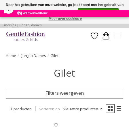
×
255
Reviews
Door het gebruiken van onze website, ga je akkoord met het gebruik van
9,3
cookies om onze website te verbeteren.
Dit bericht verbergen
Meer over cookies »
Betaalbare, verantwoorde en style volle kleding voor baby's | jongens |
meisjes | (jonge) dames
Verlanglijst
Winkelwa
Home
/
(Jonge) Dames
/
Gilet
Gilet
Filters weergeven
1 producten
Sorteren op
Nieuwste producten