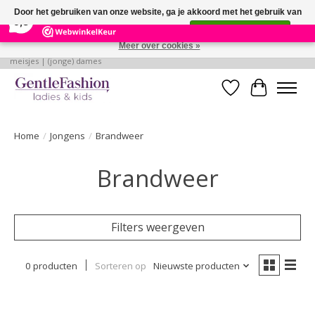
×
255
Reviews
Door het gebruiken van onze website, ga je akkoord met het gebruik van
9,3
cookies om onze website te verbeteren.
Dit bericht verbergen
Meer over cookies »
Betaalbare, verantwoorde en style volle kleding voor baby's | jongens |
meisjes | (jonge) dames
Verlanglijst
Winkelwa
Home
/
Jongens
/
Brandweer
Brandweer
Filters weergeven
0 producten
Sorteren op
Nieuwste producten