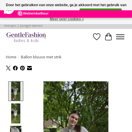
×
255
Reviews
Door het gebruiken van onze website, ga je akkoord met het gebruik van
9,3
cookies om onze website te verbeteren.
Dit bericht verbergen
Meer over cookies »
Betaalbare, verantwoorde en style volle kleding voor baby's | jongens |
meisjes | (jonge) dames
Verlanglijst
Winkelwa
Home
/
Ballon blouse met strik
Product image slideshow Items