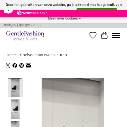
×
255
Reviews
Door het gebruiken van onze website, ga je akkoord met het gebruik van
9,3
cookies om onze website te verbeteren.
Dit bericht verbergen
Meer over cookies »
Betaalbare, verantwoorde en style volle kleding voor baby's | jongens |
meisjes | (jonge) dames
Verlanglijst
Winkelwa
Home
/
Chelsea boot twee kleuren
Product image slideshow Items