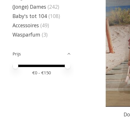
(Jonge) Dames
(242)
Baby's tot 104
(108)
Accessoires
(49)
Wasparfum
(3)
Prijs
Minimale prijswaarde
Price maximum value
€
0
- €
150
Do