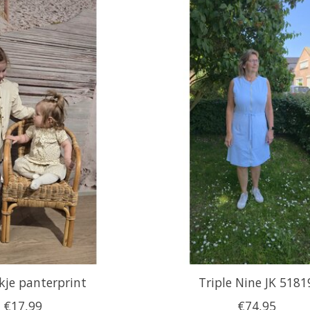
kje panterprint
Triple Nine JK 5181
€17,99
€74,95