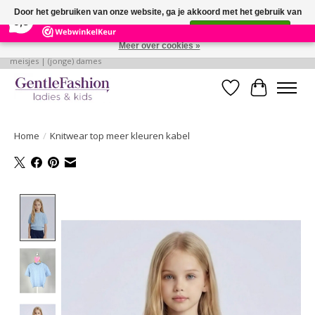
×
255
Reviews
Door het gebruiken van onze website, ga je akkoord met het gebruik van
9,3
cookies om onze website te verbeteren.
Dit bericht verbergen
Meer over cookies »
Betaalbare, verantwoorde en style volle kleding voor baby's | jongens |
meisjes | (jonge) dames
Verlanglijst
Winkelwa
Home
/
Knitwear top meer kleuren kabel
Product image slideshow Items