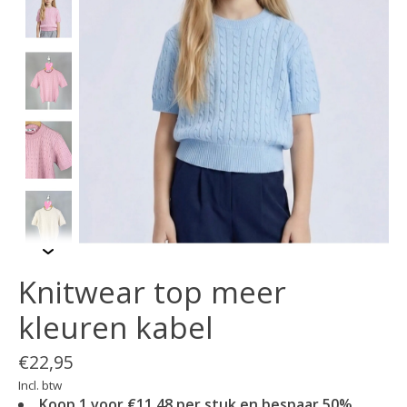
Knitwear top meer
kleuren kabel
€22,95
Incl. btw
Koop 1 voor €11,48 per stuk en bespaar 50%