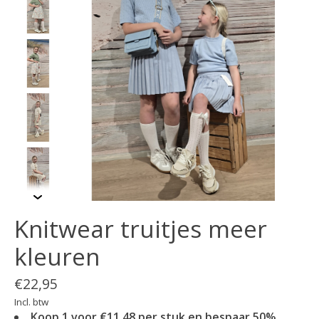
Knitwear truitjes meer
kleuren
€22,95
Incl. btw
Koop 1 voor €11,48 per stuk en bespaar 50%