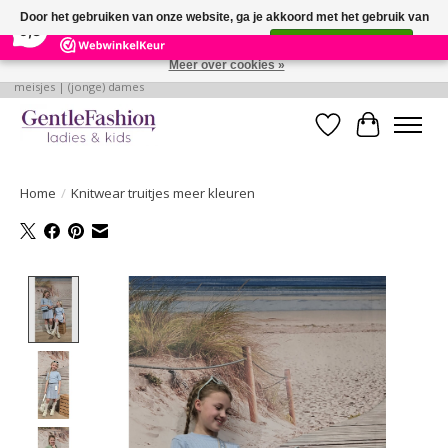
×
255
Reviews
Door het gebruiken van onze website, ga je akkoord met het gebruik van
9,3
cookies om onze website te verbeteren.
Dit bericht verbergen
Meer over cookies »
Betaalbare, verantwoorde en style volle kleding voor baby's | jongens |
meisjes | (jonge) dames
Verlanglijst
Winkelwa
Home
/
Knitwear truitjes meer kleuren
Product image slideshow Items