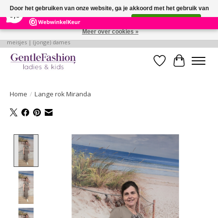
×
255
Reviews
Door het gebruiken van onze website, ga je akkoord met het gebruik van
9,3
cookies om onze website te verbeteren.
Dit bericht verbergen
Meer over cookies »
Betaalbare, verantwoorde en style volle kleding voor baby's | jongens |
meisjes | (jonge) dames
Verlanglijst
Winkelwa
Home
/
Lange rok Miranda
Product image slideshow Items