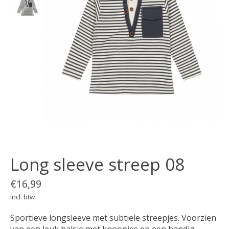
Long sleeve streep 08
€16,99
Incl. btw
Sportieve longsleeve met subtiele streepjes. Voorzien
van een leuk halsje met knoopjes en een handig