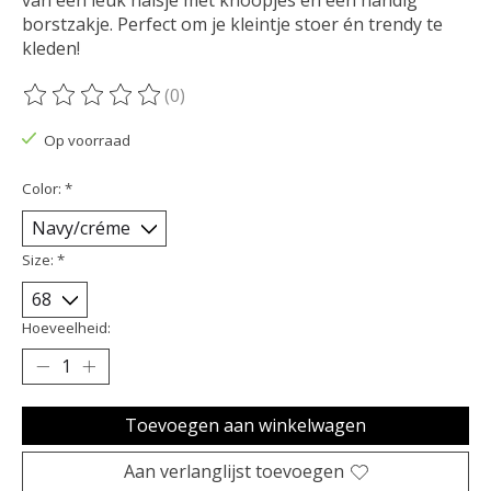
borstzakje. Perfect om je kleintje stoer én trendy te
kleden!
(0)
De beoordeling van dit product is
0
van de 5
Op voorraad
Color:
*
Size:
*
Hoeveelheid:
Toevoegen aan winkelwagen
Aan verlanglijst toevoegen