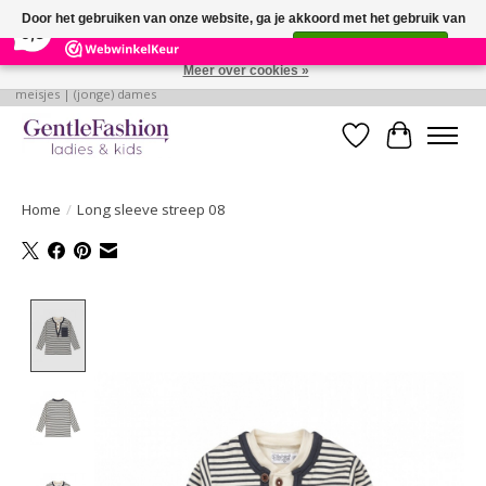
×
255
Reviews
Door het gebruiken van onze website, ga je akkoord met het gebruik van
9,3
cookies om onze website te verbeteren.
Dit bericht verbergen
Meer over cookies »
Betaalbare, verantwoorde en style volle kleding voor baby's | jongens |
meisjes | (jonge) dames
Verlanglijst
Winkelwa
Home
/
Long sleeve streep 08
Product image slideshow Items