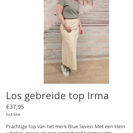
Los gebreide top Irma
€37,95
Incl. btw
Prachtige top van het merk Blue Seven. Met een klein
v-halsje, kraag, en een aangebreid kapmouwtje.