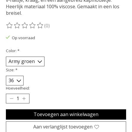
Heerlijk materiaal 100% viscose. Gemaakt in een los
breisel.
(0)
De beoordeling van dit product is
0
van de 5
Op voorraad
Color:
*
Size:
*
Hoeveelheid:
Toevoegen aan winkelwagen
Aan verlanglijst toevoegen