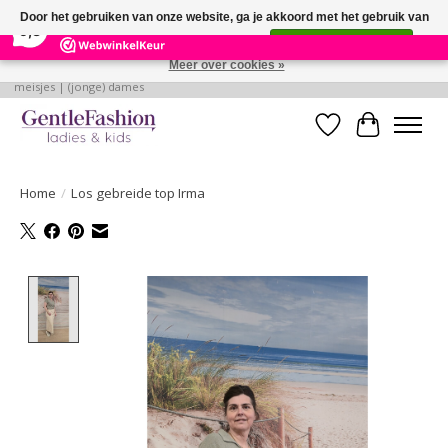
×
255
Reviews
Door het gebruiken van onze website, ga je akkoord met het gebruik van
9,3
cookies om onze website te verbeteren.
Dit bericht verbergen
Meer over cookies »
Betaalbare, verantwoorde en style volle kleding voor baby's | jongens |
meisjes | (jonge) dames
Verlanglijst
Winkelwa
Home
/
Los gebreide top Irma
Product image slideshow Items