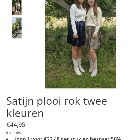
Satijn plooi rok twee
kleuren
€44,95
Incl. btw
Koop 1 voor €22,48 per stuk en bespaar 50%