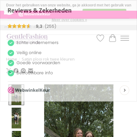
×
255
Reviews
Door het gebruiken van onze website, ga je akkoord met het gebruik van
9,3
cookies om onze website te verbeteren.
Dit bericht verbergen
Meer over cookies »
Betaalbare, verantwoorde en style volle kleding voor baby's | jongens |
meisjes | (jonge) dames
Verlanglijst
Winkelwa
Home
/
Satijn plooi rok twee kleuren
Product image slideshow Items