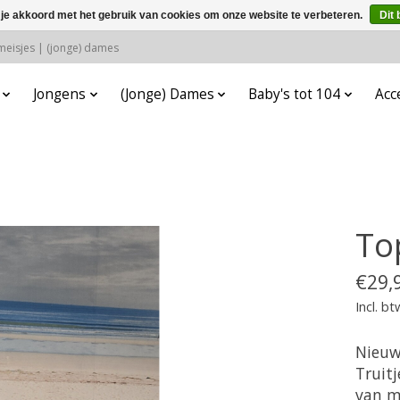
 je akkoord met het gebruik van cookies om onze website te verbeteren.
Dit 
 meisjes | (jonge) dames
Jongens
(Jonge) Dames
Baby's tot 104
Acc
To
€29,
Incl. bt
Nieuw
Truit
van m