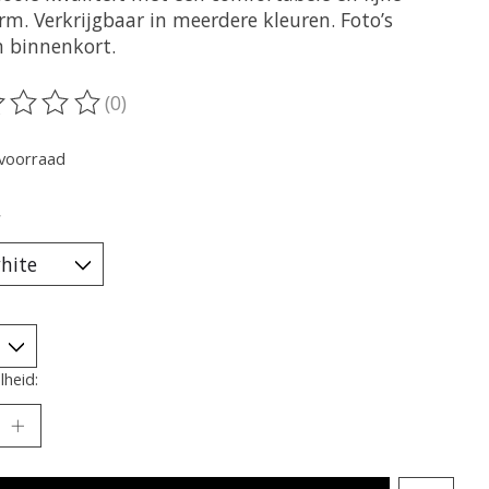
rm. Verkrijgbaar in meerdere kleuren. Foto’s
n binnenkort.
(0)
oordeling van dit product is
0
van de 5
voorraad
*
heid: