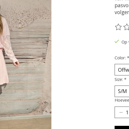
pasvo
volge
De be
Op 
Color:
Size:
*
Hoeveel